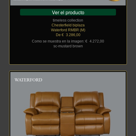
Ver el producto
timeless collection
Chesterfield biplaza
Waterford RMBR (M)
De €
_
3.286,00
Como se muestra en la imagen: €
_
4.272,00
sc-mustard brown