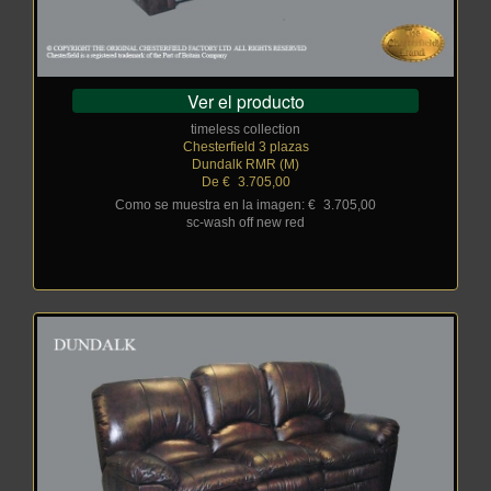
Ver el producto
timeless collection
Chesterfield 3 plazas
Dundalk RMR (M)
De €
_
3.705,00
Como se muestra en la imagen: €
_
3.705,00
sc-wash off new red