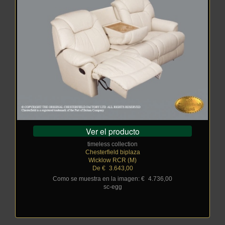
Ver el producto
timeless collection
Chesterfield biplaza
Wicklow RCR (M)
De €
_
3.643,00
Como se muestra en la imagen: €
_
4.736,00
sc-egg