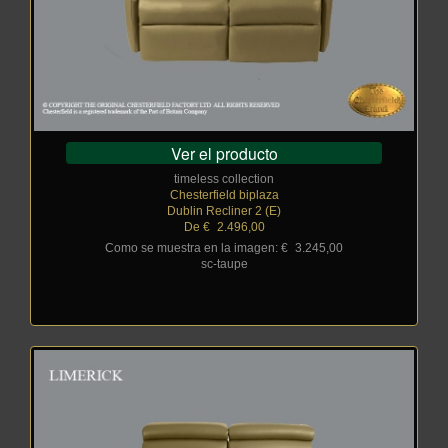
Ver el producto
timeless collection
Chesterfield biplaza
Dublin Recliner 2 (E)
De €
_
2.496,00
Como se muestra en la imagen: €
_
3.245,00
sc-taupe