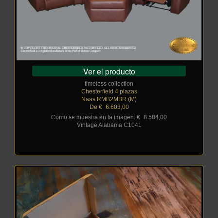
Ver el producto
timeless collection
Chesterfield 4 plazas
Naas RMB2MBR (M)
De €
_
6.603,00
Como se muestra en la imagen: €
_
8.584,00
Vintage Alabama C1041