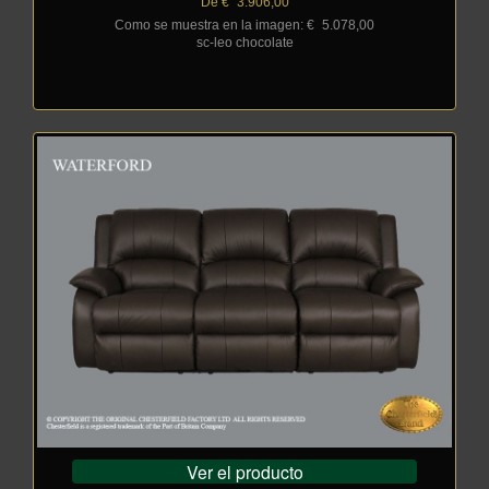
De €
_
3.906,00
Como se muestra en la imagen: €
_
5.078,00
sc-leo chocolate
Ver el producto