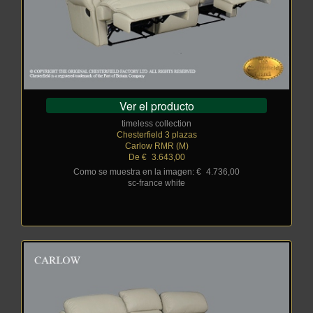
Ver el producto
timeless collection
Chesterfield 3 plazas
Carlow RMR (M)
De €
_
3.643,00
Como se muestra en la imagen: €
_
4.736,00
sc-france white