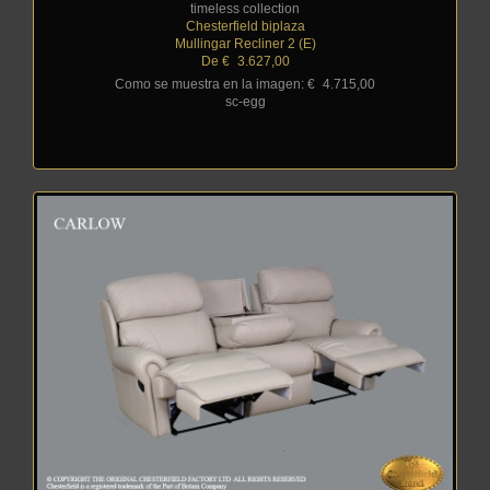
timeless collection
Chesterfield biplaza
Mullingar Recliner 2 (E)
De €
_
3.627,00
Como se muestra en la imagen: €
_
4.715,00
sc-egg