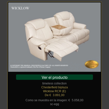
Ver el producto
timeless collection
Chesterfield biplaza
Wicklow RCR (E)
De €
_
3.891,00
Como se muestra en la imagen: €
_
5.058,00
sc-egg