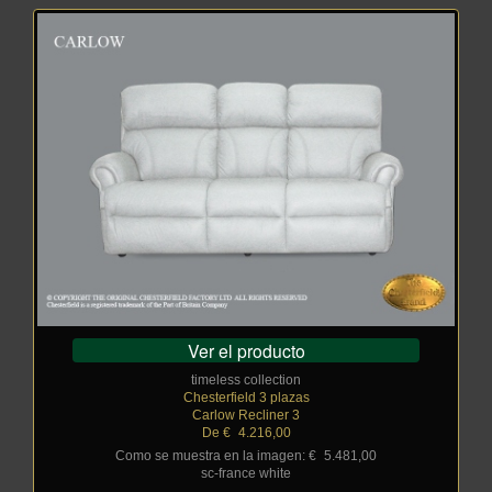
Ver el producto
timeless collection
Chesterfield 3 plazas
Carlow Recliner 3
De €
_
4.216,00
Como se muestra en la imagen: €
_
5.481,00
sc-france white