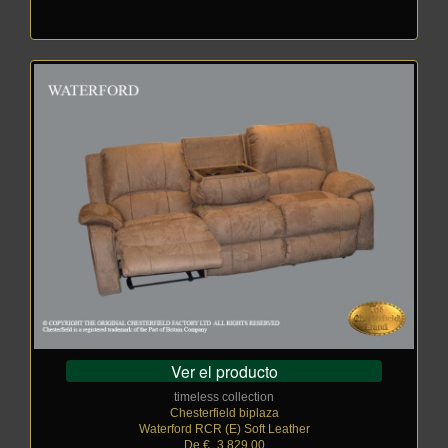
Ver el producto
timeless collection
Chesterfield biplaza
Waterford RCR (E) Soft Leather
De €
_
3.829,00