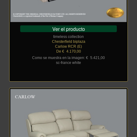
Ver el producto
timeless collection
Chesterfield biplaza
Carlow RCR (E)
De €
_
4.170,00
Como se muestra en la imagen: €
_
5.421,00
sc-france white