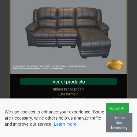
Ver el producto
timeless collection
Chesterfield
Balbriggan RCD (M)
De €
_
3.798,00
Accept All
Como se muestra en la imagen: €
_
4.937,00
We use cookies to enhance your experience. Some
sc-black
are necessary, while others help us analyze traffic
Decline
Non-
and improve our service.
Learn more
.
Necessary