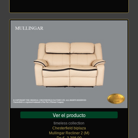
Ver el producto
timeless collection
Chesterfield biplaza
Mullingar Recliner 2 (M)
De €
_
3.398,00