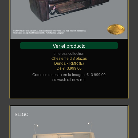
Ver el producto
timeless collection
Chesterfield 3 plazas
Dundalk RMR (E)
De €
_
3.999,00
Como se muestra en la imagen: €
_
3.999,00
sc-wash off new red