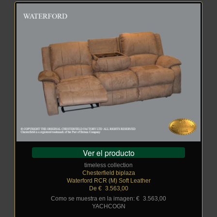
Ver el producto
timeless collection
Chesterfield biplaza
Waterford RCR (M) Soft Leather
De €
_
3.563,00
Como se muestra en la imagen: €
_
3.563,00
YACHCOGN