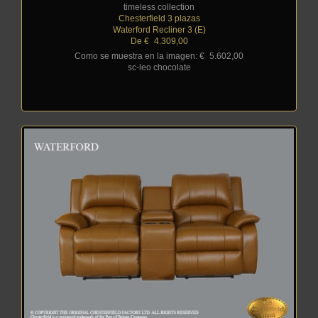
timeless collection
Chesterfield 3 plazas
Waterford Recliner 3 (E)
De €
_
4.309,00
Como se muestra en la imagen: €
_
5.602,00
sc-leo chocolate