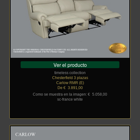
Ver el producto
timeless collection
Chesterfield 3 plazas
Carlow RMR (E)
De €
_
3.891,00
Como se muestra en la imagen: €
_
5.058,00
sc-france white