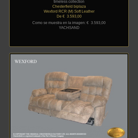
timeless collection
Chesterfield biplaza
Wexford RCR (M) Soft Leather
De €
_
3.593,00
Como se muestra en la imagen: €
_
3.593,00
YACHSAND