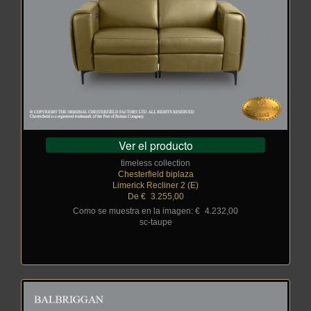
Ver el producto
timeless collection
Chesterfield biplaza
Limerick Recliner 2 (E)
De €
_
3.255,00
Como se muestra en la imagen: €
_
4.232,00
sc-taupe