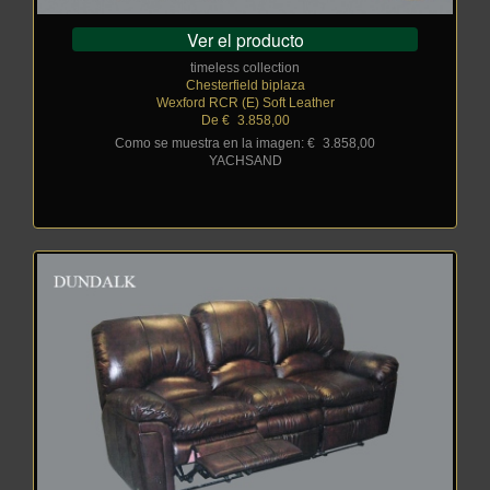
Ver el producto
timeless collection
Chesterfield biplaza
Wexford RCR (E) Soft Leather
De €
_
3.858,00
Como se muestra en la imagen: €
_
3.858,00
YACHSAND