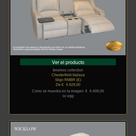
Ver el producto
timeless collection
Chesterfield biplaza
Sligo RMBR (E)
De €
_
4.929,00
Como se muestra en la imagen: €
_
6.408,00
sc-egg