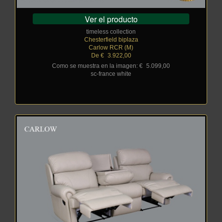
Ver el producto
timeless collection
Chesterfield biplaza
Carlow RCR (M)
De €
_
3.922,00
Como se muestra en la imagen: €
_
5.099,00
sc-france white