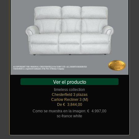
Ver el producto
timeless collection
Chesterfield 3 plazas
Carlow Recliner 3 (M)
De €
_
3.844,00
Como se muestra en la imagen: €
_
4.997,00
sc-france white