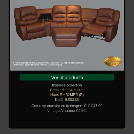
Ver el producto
timeless collection
Chesterfield 4 plazas
Naas RMB2MBR (E)
De €
_
6.882,00
Como se muestra en la imagen: €
_
8.947,00
Vintage Alabama C1041