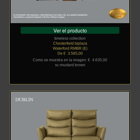
Ver el producto
timeless collection
Chesterfield biplaza
Waterford RMBR (E)
De €
_
3.565,00
Como se muestra en la imagen: €
_
4.635,00
sc-mustard brown